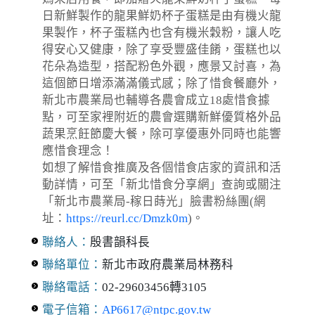
日新鮮製作的龍果鮮奶杯子蛋糕是由有機火龍
果製作，杯子蛋糕內也含有機米穀粉，讓人吃
得安心又健康，除了享受豐盛佳餚，蛋糕也以
花朵為造型，搭配粉色外觀，應景又討喜，為
這個節日增添滿滿儀式感；除了惜食餐廳外，
新北市農業局也輔導各農會成立18處惜食據
點，可至家裡附近的農會選購新鮮優質格外品
蔬果烹飪節慶大餐，除可享優惠外同時也能響
應惜食理念！
如想了解惜食推廣及各個惜食店家的資訊和活
動詳情，可至「新北惜食分享網」查詢或關注
「新北市農業局-稼日蒔光」臉書粉絲團(網
址：
https://reurl.cc/Dmzk0m
)。
聯絡人：
殷書韻科長
聯絡單位：
新北市政府農業局林務科
聯絡電話：
02-29603456轉3105
電子信箱：
AP6617@ntpc.gov.tw