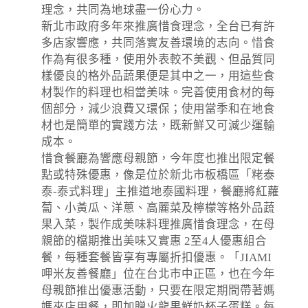
理念，共同為地球盡一份心力。
新北市政府多年來推廣惜食理念，全台已有許
多店家響應，共同落實友善環境的志向。惜食
作為有很多種，使用外表較不美觀、但品質同
樣優良的格外品蔬果便是其中之一，用這些食
材製作的料理也相當美味。完善使用食材的每
個部分，減少浪費又環保；使用當季和在地食
材也是簡單的實踐方法，既新鮮又可減少運輸
成本。
惜食餐廳為響應母親節，今年度也推出限定餐
點或特殊優惠，像是位於新北市板橋區「粩泰
泰-泰式料理」主推道地泰國料理，餐廳將紅蘿
蔔、小黃瓜、洋蔥、高麗菜及檸檬等格外品蔬
果入菜，製作成美味料理推廣惜食理念，在母
親節的檔期推出美味又實惠 2至4人優惠組合
餐，每種套餐皆享有專屬折扣優惠。「JIAMI
呷米友善餐廳」位在台北市中正區，也在今年
母親節推出優惠活動，只要在限定期間帶著媽
媽來店用餐，即加贈火龍果鮮奶杯子蛋糕。每