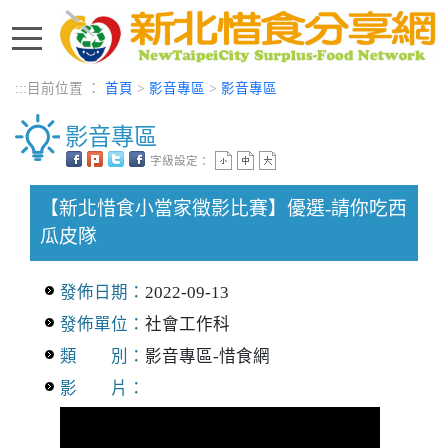
進入內容區塊
:::
目前位置 ：
首頁
>
影音專區
>
影音專區
影音專區
字級設定：
中央內容區塊
【新北惜食小當家徵影比賽】優選-請你吃西
瓜皮隊
發佈日期：
2022-09-13
發佈單位：
社會工作科
類 別：
影音專區-惜食網
影 片：