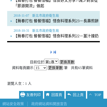
【舞春打包 餐餐惜福】惜食好文分享7-減少剩食從
「節源開流」做起
2018-11-07
新北市政府衛生局
【舞春打包 餐餐惜福】惜食料理系列23－長壽煎餅
2018-10-31
新北市政府衛生局
【舞春打包 餐餐惜福】惜食料理系列22－薑汁撞奶
目前位於
資料每頁顯示
筆
共有
65
筆資料
瀏覽人次：1 人
友善列印
回首頁
回上頁
TOP
網站安全政策
│
政府網站資料開放宣告