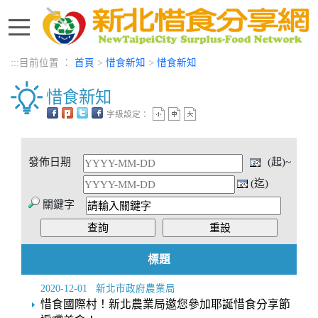
進入內容區塊
:::
目前位置 ：
首頁
>
惜食新知
>
惜食新知
惜食新知
字級設定：
中央內容區塊
發佈日期
(起)~
(迄)
關鍵字
標題
2020-12-01
新北市政府農業局
惜食國際村！新北農業局邀您參加耶誕惜食分享節